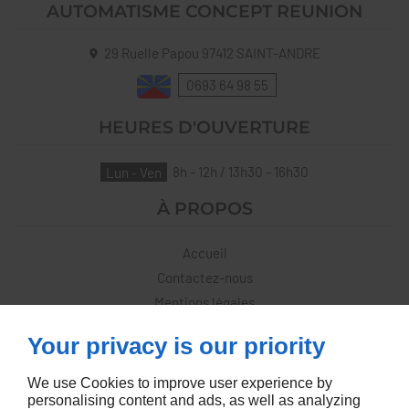
AUTOMATISME CONCEPT REUNION
29 Ruelle Papou
97412
SAINT-ANDRE
0693 64 98 55
HEURES D'OUVERTURE
Lun - Ven
8h - 12h / 13h30 - 16h30
À PROPOS
Accueil
Contactez-nous
Mentions légales
Plan du site
Your privacy is our priority
SUIVEZ-NOUS
We use Cookies to improve user experience by
personalising content and ads, as well as analyzing